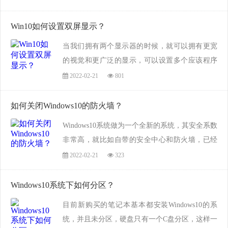
本号信息呢？下面佐邦软件园小编整理出来了一
些方法和版本号比对表供大家参考使用。...
Win10如何设置双屏显示？
当我们拥有两个显示器的时候，就可以拥有更宽
的视觉和更广泛的显示，可以设置多个应该程序
在不同的显示器进行显示，从而更少的切换窗
2022-02-21
801
口，特别适合于设计行业或有多窗口需求的朋
友，不过目前还有很多朋友不会设置windows10的
如何关闭Windows10的防火墙？
双...
​Windows10系统做为一个全新的系统，其安全系数
非常高，就比如自带的安全中心和防火墙，已经
不需要另外再行安装查杀病毒软件了，但是，有
2022-02-21
323
时候我们也需要关闭windows10的防火墙，那么如
何安装呢？下面就和佐邦软件园小编一起学习
Windows10系统下如何分区？
如...
目前新购买的笔记本基本都安装Windows10的系
统，并且未分区，硬盘只有一个C盘分区，这样一