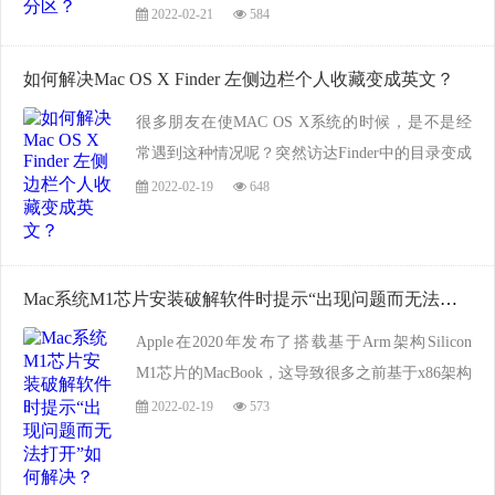
来，会对我们正常使用中带来不方便，今天佐邦
2022-02-21
584
软件园小编就来跟大家分享一下在windows10系统
下不用借助第三方工具给硬盘分区的知识。...
如何解决Mac OS X Finder 左侧边栏个人收藏变成英文？
很多朋友在使MAC OS X系统的时候，是不是经
常遇到这种情况呢？突然访达Finder中的目录变成
了英文，虽然不影响使用，但是却足以逼死强迫
2022-02-19
648
症。下面我们就来说一下如何把这些英文目录变
回来的办法，通过下图可以看到，我的Finder中
的...
Mac系统M1芯片安装破解软件时提示“出现问题而无法打开”如何解决？
Apple在2020年发布了搭载基于Arm架构Silicon
M1芯片的MacBook，这导致很多之前基于x86架构
开发App不兼容，虽然大多数的App开发者都及时
2022-02-19
573
进行了适配，但很多用户却发现明明更新日志中
写了支持M1，可安装后却不兼容，这种情况一