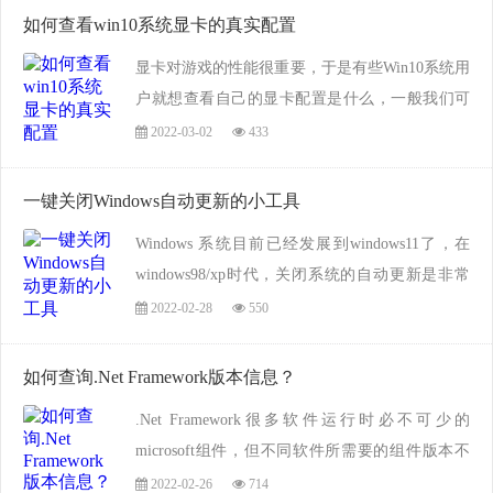
如何查看win10系统显卡的真实配置
显卡对游戏的性能很重要，于是有些Win10系统用
户就想查看自己的显卡配置是什么，一般我们可
以借助第三方工具，比如鲁大师、电脑管家之类
2022-03-02
433
查看，其实我们也可以使用系统自带的命令来查
看显卡配置，下面就一起来看看吧。...
一键关闭Windows自动更新的小工具
Windows 系统目前已经发展到windows11了，在
windows98/xp时代，关闭系统的自动更新是非常
容易的，然而经过多代的发展，目前已经不容易
2022-02-28
550
关闭了，特别是 Windows 10 系统，需要经过非常
复杂的设置才能关闭，对于小白来说太麻烦，那
如何查询.Net Framework版本信息？
么，有...
.Net Framework很多软件运行时必不可少的
microsoft组件，但不同软件所需要的组件版本不
一样，那么，我们如何来查询.Net Framework的版
2022-02-26
714