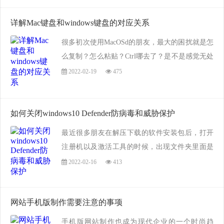
般...
详解Mac键盘和windows键盘的对应关系
很多初次使用MacOSd的朋友，最大的困扰就是怎
么复制？怎么粘贴？Ctrl哪去了？是不是感觉无处
下手？觉得这个操作系统好难用啊，其实不是，
2022-02-19
475
只是一时不习惯和不熟悉而已，一旦使用过一段
时间，你就会发觉，MacOS操作系统还是比较好
用的。...
如何关闭windows10 Defender防病毒和威胁保护
最近很多朋友在解压下载的软件安装包后，打开
注册机以及激活工具的时候，出现文件夹里面是
空的，或者打开注册机以及激活工具后报错的问
2022-02-16
413
题，反正就是关于激活工具以及注册机的所有问
题。这是因为解压软件安装包前没有关闭电脑...
网站手机版制作需要注意的事项
手机版网站制作也成为现代企业的一个时尚趋