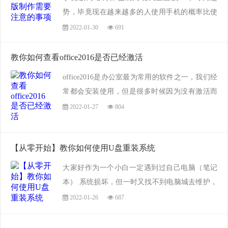
势，毕竟现在越来越多的人使用手机的概率比使
用电脑的概率要高。更何况，很多人在上下班途
2022-01-30
691
中利用碎片时间通过手机端去浏览网站的概率，
也大大增加。因此手机版网站制作的时候，其
教你如何查看office2016是否已经激活
实...
​office2016是办公室最为常用的软件之一，我们经
常都会安装使用，但是很多时候因为没有激活而
影响使用，那么，如果查看office2016是否已经激
2022-01-27
804
活呢？其实很简单，下面就由小编教你如何查看
office2016是否已经激活。
【从零开始】教你如何使用U盘重装系统
我们可以打开...
大家好作为一个小白一定遇到过自己电脑（笔记
本） 系统损坏，但一时又找不到电脑城去维护，
此时的我们会非常的崩溃， 今天我详细的做一篇
2022-01-26
687
教程， 指导小白们自己动手维护自己的电脑（笔
记本） 系统。 我用一个没有任何软件的系统来