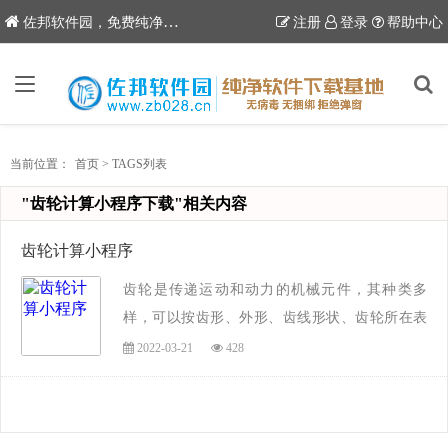
6
佐邦软件园，免费纯净软件下载站
注册
登录
帮助中心
当前位置：
首页
>
TAGS列表
"齿轮计算小程序下载"相关内容
齿轮计算小程序
齿轮是传递运动和动力的机械元件，其种类多
样，可以按齿形、外形、齿线形状、齿轮所在表
面、制造方法进行分类，从事机械电子和工程建
2022-03-21
428
筑的朋友们在平时的齿轮设计中，很多时候都需
要对齿轮的参数进行计算，齿轮设计必须非常精
确...