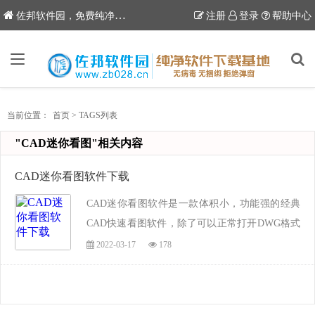
6
佐邦软件园，免费纯净软件下载站
注册
登录
帮助中心
当前位置：
首页
>
TAGS列表
"CAD迷你看图"相关内容
CAD迷你看图软件下载
CAD迷你看图软件是一款体积小，功能强的经典
CAD快速看图软件，除了可以正常打开DWG格式
的文件外，还原生支持天正建筑绘制的cad图纸，
2022-03-17
178
是目前唯一能支持原生天正CAD的看图软件之
一，不过此软件某此功能会收费，未充值会员会
有一定...