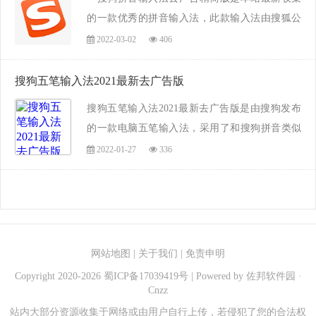
的一款优秀的拼音输入法，此款输入法由搜狐公
司推出，做为目前国内最为主流的拼音输入法之
2022-03-02
406
一。搜狗输入法市场占比较高，用户好评率高，
功能强大，但是由于其植入的广告太多而大大
搜狗五笔输入法2021最新去广告版
影...
搜狗五笔输入法2021最新去广告版是由搜狗发布
的一款电脑五笔输入法，采用了和搜狗拼音类似
的联想技术，输入迅速，录入文字更快，并且可
2022-01-27
336
以五笔拼音混打。假如你使用五笔的话，建议使
用这款五笔输入法，会给你不一样的录入体验，
赶紧...
网站地图
|
关于我们
|
免责申明
Copyright 2020-
2026
蜀ICP备17039419号
| Powered by
佐邦软件园
·
Cnzz
站内大部分资源收集于网络或由用户自行上传，若侵犯了您的合法权