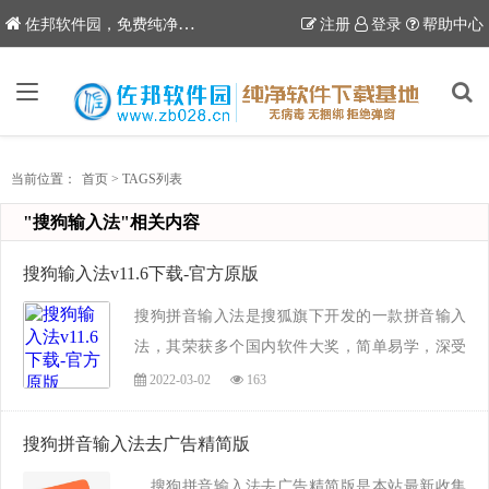
6
佐邦软件园，免费纯净软件下载站
注册
登录
帮助中心
当前位置：
首页
>
TAGS列表
"搜狗输入法"相关内容
搜狗输入法v11.6下载-官方原版
搜狗拼音输入法是搜狐旗下开发的一款拼音输入
法，其荣获多个国内软件大奖，简单易学，深受
很多朋友的喜爱，搜狗拼音输入法打字准确，速
2022-03-02
163
度快，词库大，可根据文字和语句进行联想输
入，其独创城市信息大全词库、社会科学词库、
搜狗拼音输入法去广告精简版
艺术词库...
搜狗拼音输入法去广告精简版是本站最新收集