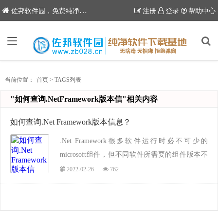
6
佐邦软件园，免费纯净软件下载站
注册
登录
帮助中心
当前位置：
首页
>
TAGS列表
"如何查询.NetFramework版本信"相关内容
如何查询.Net Framework版本信息？
.Net Framework很多软件运行时必不可少的
microsoft组件，但不同软件所需要的组件版本不
一样，那么，我们如何来查询.Net Framework的版
2022-02-26
762
本号信息呢？下面佐邦软件园小编整理出来了一
些方法和版本号比对表供大家参考使用。...