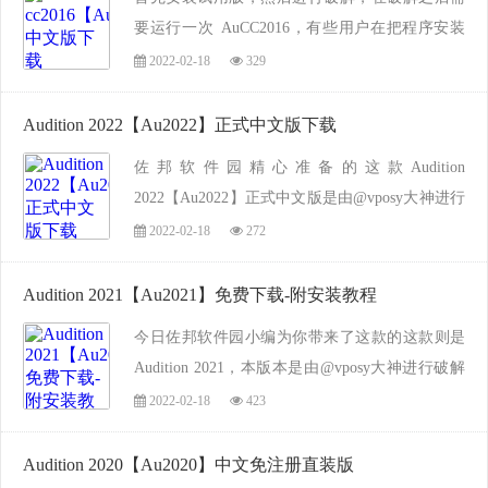
要运行一次 AuCC2016，有些用户在把程序安装
完成后直接复制破解补丁到安装目录，这样会造
2022-02-18
329
成软件无法打开。下面附有详细的图文安装教
程，你需要严格按照本教程步骤进行安装，此软
Audition 2022【Au2022】正式中文版下载
经本...
佐邦软件园精心准备的这款Audition
2022【Au2022】正式中文版是由@vposy大神进行
破解，此版本勿需激活，安装即可使用所有功
2022-02-18
272
能，经本站测试，无病毒，无捆绑和流氓行为，
并附图文和视频安装教程，希望可以帮到需要的
Audition 2021【Au2021】免费下载-附安装教程
朋友，如果你喜欢，...
今日佐邦软件园小编为你带来了这款的这款则是
Audition 2021，本版本是由@vposy大神进行破解
注册，未删减任何功能，只需简单的几步安装，
2022-02-18
423
即可使用所有功能了，软件免激活，经本站小编
测试证明无病毒、更无流氓捆绑行为。如果大
Audition 2020【Au2020】中文免注册直装版