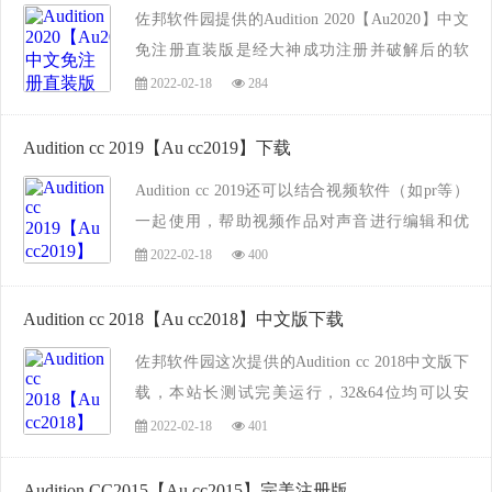
家...
佐邦软件园提供的Audition 2020【Au2020】中文
免注册直装版是经大神成功注册并破解后的软
件，此版本安装即可使用，勿需手动破解，更加
2022-02-18
284
方便安装和使用，经本站测试，无病毒和流氓捆
绑等行为，喜欢的朋友快来佐邦软件园下载
Audition cc 2019【Au cc2019】下载
吧！...
Audition cc 2019还可以结合视频软件（如pr等）
一起使用，帮助视频作品对声音进行编辑和优
化，其内置多种优化功能使你在视频制作上如虎
2022-02-18
400
添翼，有需要的朋友快来佐邦软件园下载吧，本
软件带破解补丁和安装教程，经本站工作人员亲
Audition cc 2018【Au cc2018】中文版下载
测无...
佐邦软件园这次提供的Audition cc 2018中文版下
载，本站长测试完美运行，32&64位均可以安
装，并附带注册机，图文教程供你参考，喜欢的
2022-02-18
401
朋友快来下载吧！...
Audition CC2015【Au cc2015】完美注册版