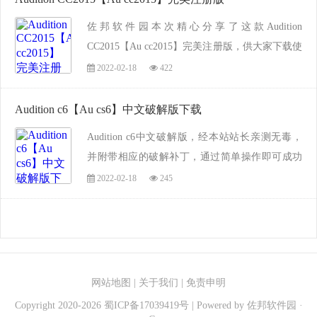
佐邦软件园本次精心分享了这款Audition
CC2015【Au cc2015】完美注册版，供大家下载使
用，本软件附带破解补丁，无需密钥即可激活，
2022-02-18
422
经本站测试无毒，并附详细图文安装教程，按图
操作即可完成注册和安装！如果你喜欢就来佐邦
Audition c6【Au cs6】中文破解版下载
软件园下...
Audition c6中文破解版，经本站站长亲测无毒，
并附带相应的破解补丁，通过简单操作即可成功
激活，还附带详细的图文安装教程供你安装时参
2022-02-18
245
考，喜欢的朋友快来本站下载体验吧！...
网站地图
|
关于我们
|
免责申明
Copyright 2020-
2026
蜀ICP备17039419号
| Powered by
佐邦软件园
·