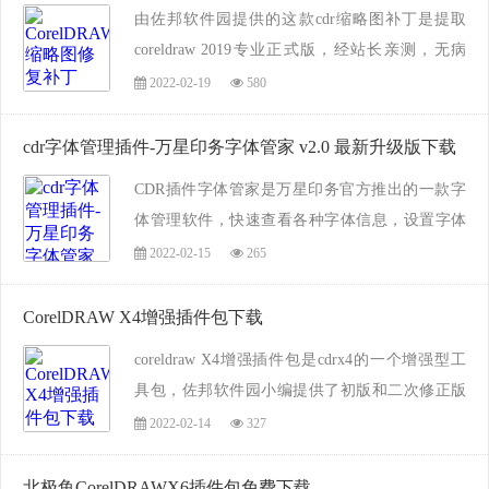
由佐邦软件园提供的这款cdr缩略图补丁是提取
coreldraw 2019专业正式版，经站长亲测，无病
毒、无广告、无捆绑、无弹窗。完全可以解决
2022-02-19
580
CDR缩略图无法显示的问题。你目前使用任何版
本均不影响使用，支持32位和64位的cdr。如果...
cdr字体管理插件-万星印务字体管家 v2.0 最新升级版下载
CDR插件字体管家是万星印务官方推出的一款字
体管理软件，快速查看各种字体信息，设置字体
快捷操作方式，大大提高你的文字编辑效率，佐
2022-02-15
265
邦软件园提供这款CDR插件字体管家下载，经亲
测在coreldrawX8下完美运行，需要的朋友欢迎来
CorelDRAW X4增强插件包下载
佐...
coreldraw X4增强插件包是cdrx4的一个增强型工
具包，佐邦软件园小编提供了初版和二次修正版
CorelDRAW X4增强插件包下载，
2022-02-14
327
包括：自动流水号，插入页码，复线防伪纹制
北极鱼CorelDRAWX6插件包免费下载