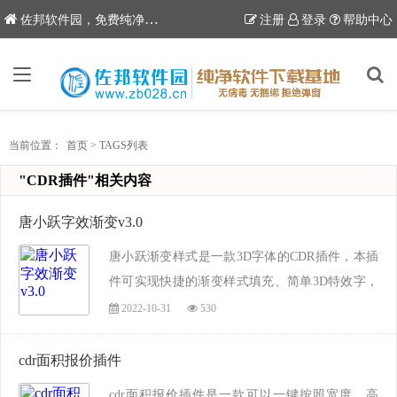
6
佐邦软件园，免费纯净软件下载站
注册
登录
帮助中心
当前位置：
首页
>
TAGS列表
"CDR插件"相关内容
唐小跃字效渐变v3.0
唐小跃渐变样式是一款3D字体的CDR插件，本插
件可实现快捷的渐变样式填充、简单3D特效字，
一键设置渐变样式，非常实用的插件，已更新到
2022-10-31
530
3.0版本，后续可能不会更跟新。...
cdr面积报价插件
cdr面积报价插件是一款可以一键按照宽度、高