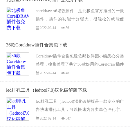
作，版本批量转换，颜色批量替换，圆形印章制
coreldraw x6增强插件，是北极鱼官方推出的一款
作，对象适合路径，jpg批...
插件，插件的功能十分强大，很轻松的就能使
用，十分的方便简单，而且这个插件版本改动也
2022-02-14
561
蛮大的，可以在下面插件说明看看，喜欢就来佐
邦图吧软件版块下载吧！...
36款Coreldraw插件合集包下载
Coreldraw插件合集包经佐邦软件园小编悉心分类
整理，搜集整理了共计36款好用的Coreldraw插件
合集。在这当中涵盖了Coreldraw10、Coreldraw11
2022-02-14
481
防伪标识插件，Coreldraw9条形码生成专用插件等
多种插件专用插件。使你再也不用...
led排孔工具（ledtool7.0)汉化破解版下载
led排孔工具（ledtool)汉化破解版是一款专业的广
告快速排孔工具，可以快速为各类单色冲孔字、
七彩冲孔字、全彩冲孔字、LED电子灯箱等进行
2022-02-14
547
快速排孔，运用此工具，可以为你节约大量排孔