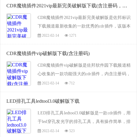
时间，本工具能够进行网格排孔、轮廓排孔、...
CDR魔镜插件2021vip最新完美破解版下载(含注册码，支持cdr2020)
CDR魔镜插件2021vip最新完美破解版是佐邦标识
下载频道最新收集的一款优秀的cdr插件，该版本
无需注册即可使用全部VIP功能，支持32位、64
2022-02-14
1271
位，cdrX4-2021的所有cdr版本，兼容win7,win10
最新版windows操作系统，是迄今为止最为完美...
CDR魔镜插件vip破解版下载(含注册码)
CDR魔镜插件vip破解版是佐邦软件园下载频道精
心收集的一款功能强大的cdr插件，内含注册码，
完美支持coreldraw X4、X5、X6、X7、x8等较新
2022-02-14
712
的cdr各种版本，CDR魔镜插件2021vip破解版插件
是采用c++语言进行编译，所以勿需vba的组...
LED排孔工具ledtool3.0破解版下载
LED排孔工具ledtool3.0破解版是一款cdr插件，用
于led穿孔发光字的排孔工具，具有操作简单，排
孔快，完美支持coreldrawX4，具有强大的功能，
2022-02-14
523