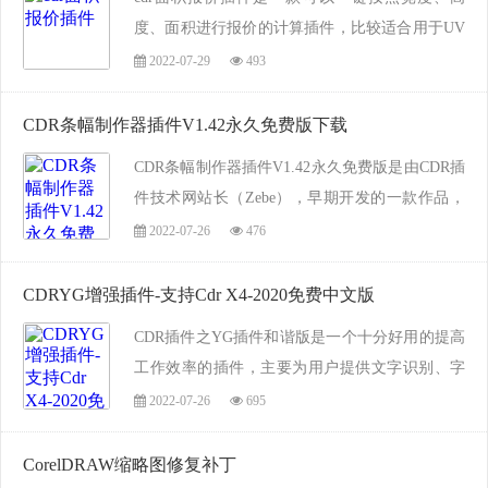
度、面积进行报价的计算插件，比较适合用于UV
喷印、喷绘等多个广告制作场景，支持记录临时
2022-07-29
493
价格和手动记录。该插件使用简单，只需将文件
复制到cdr插件文件夹即可使用。...
CDR条幅制作器插件V1.42永久免费版下载
CDR条幅制作器插件V1.42永久免费版是由CDR插
件技术网站长（Zebe），早期开发的一款作品，
可用于广告行业条幅制作，尤其适合专门做条幅
2022-07-26
476
的加工厂、门店等。和人工排版相比，使用这款
条幅制作器，如果是条幅很多的场景，可为企业
CDRYG增强插件-支持Cdr X4-2020免费中文版
节省数...
CDR插件之YG插件和谐版是一个十分好用的提高
工作效率的插件，主要为用户提供文字识别、字
体公文包、笔画拆分、QQ文本粘贴、文本处理、
2022-07-26
695
曲线处理、波浪线、颜色替换等常用功能。今天
电脑学习网小编给大家分享的是YG插件...
CorelDRAW缩略图修复补丁